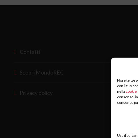
Contatti
Scopri MondoREC
Noi e terze p
con il tuo co
nella
cookie 
Privacy policy
consenso, in
consenso può
Usa il pulsan