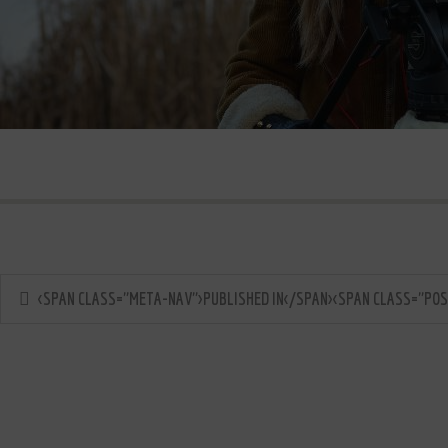
<SPAN CLASS="META-NAV">PUBLISHED IN</SPAN><SPAN CLASS="POS