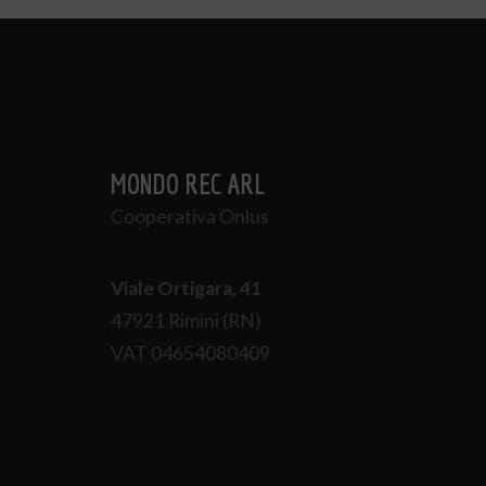
MONDO REC ARL
Cooperativa Onlus
Viale Ortigara, 41
47921 Rimini (RN)
VAT 04654080409