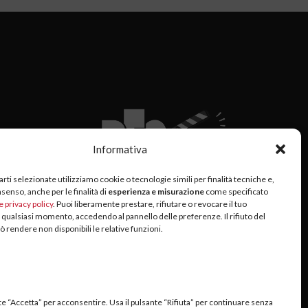
Informativa
arti selezionate utilizziamo cookie o tecnologie simili per finalità tecniche e,
nsenso, anche per le finalità di
esperienza e misurazione
come specificato
e privacy policy
. Puoi liberamente prestare, rifiutare o revocare il tuo
 qualsiasi momento, accedendo al pannello delle preferenze. Il rifiuto del
 rendere non disponibili le relative funzioni.
te “Accetta” per acconsentire. Usa il pulsante “Rifiuta” per continuare senza